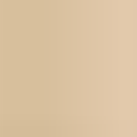
För jobbsökande
Karriärbyte