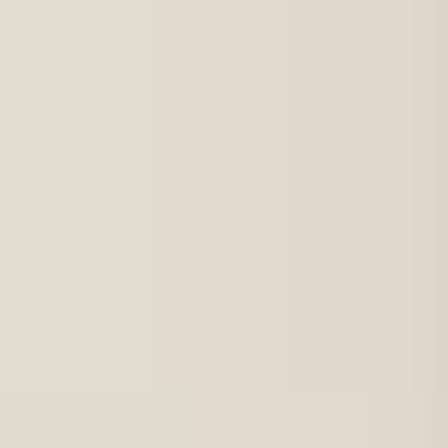
För jobbsökande
Karriärbyte