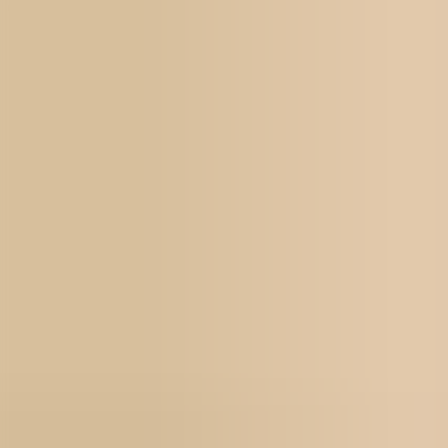
För jobbsökande
Karriärbyte