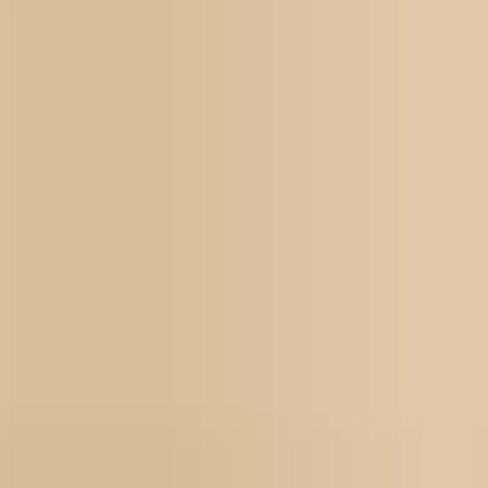
För jobbsökande
Karriärbyte