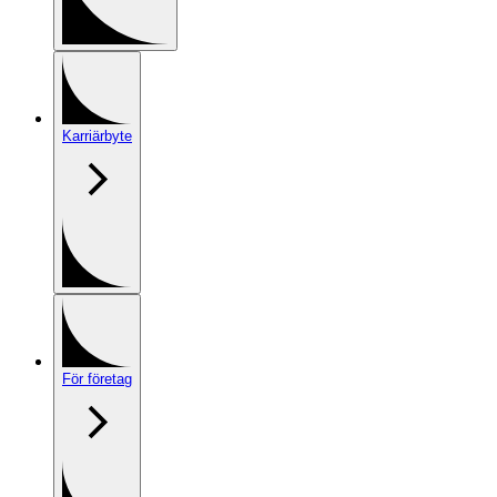
Karriärbyte
För företag