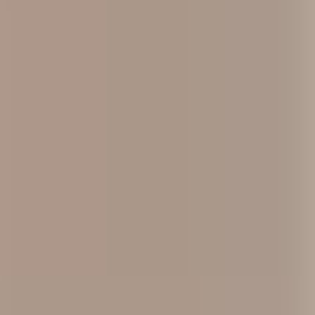
För jobbsökande
Karriärbyte