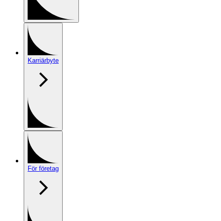
Karriärbyte
För företag