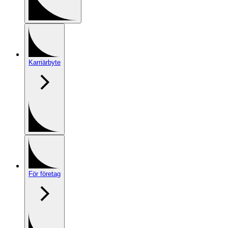
Karriärbyte
För företag