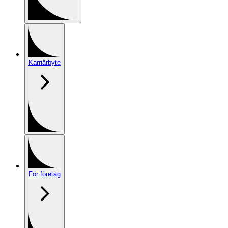
Karriärbyte
För företag