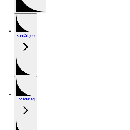
Karriärbyte
För företag