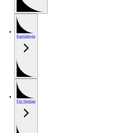
Karriärbyte
För företag