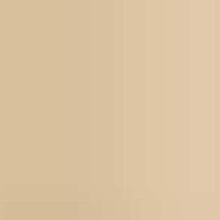
För jobbsökande
Karriärbyte