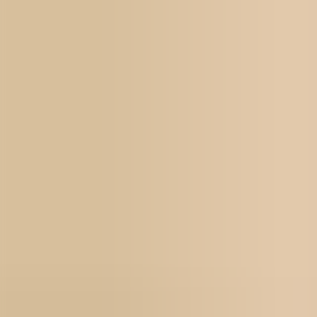
För jobbsökande
Karriärbyte