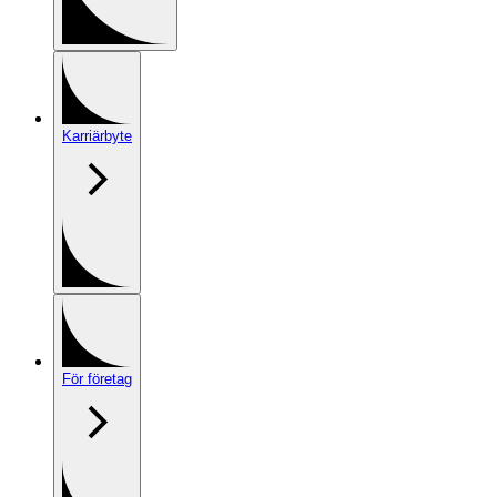
Karriärbyte
För företag