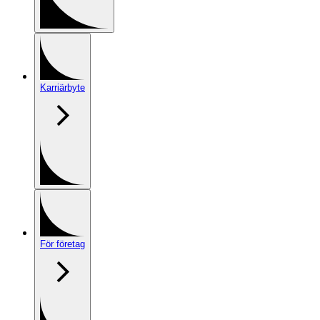
Karriärbyte
För företag