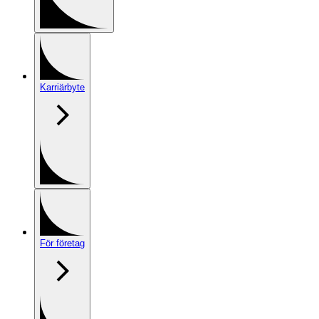
Karriärbyte
För företag