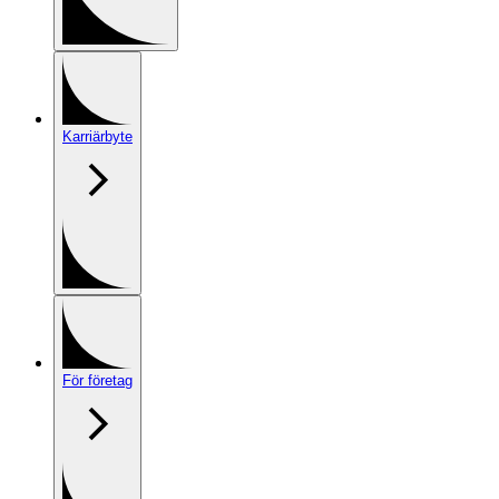
Karriärbyte
För företag