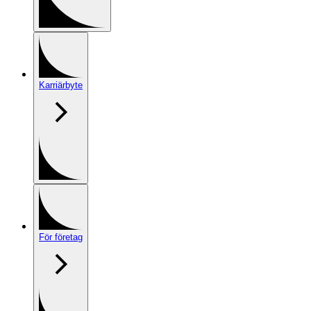
Karriärbyte
För företag