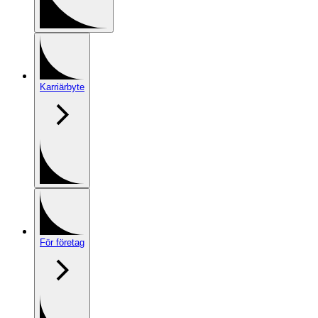
Karriärbyte
För företag