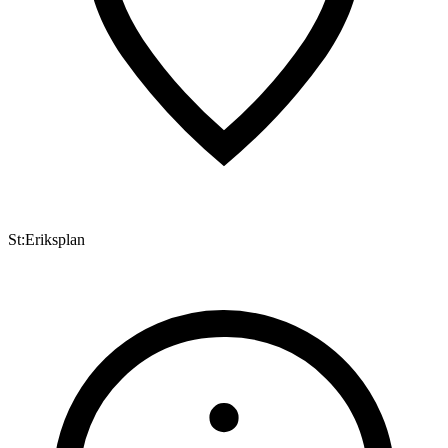
St:Eriksplan