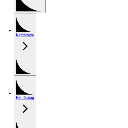
Karriärbyte
För företag