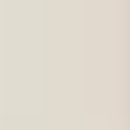
För jobbsökande
Karriärbyte