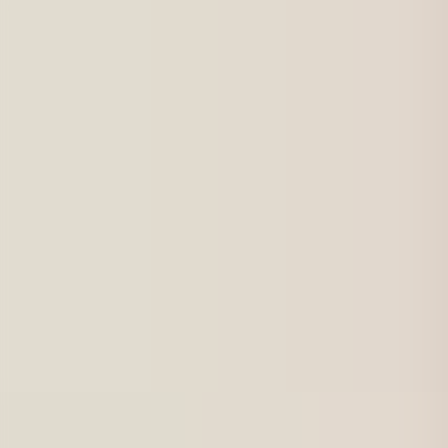
För jobbsökande
Karriärbyte