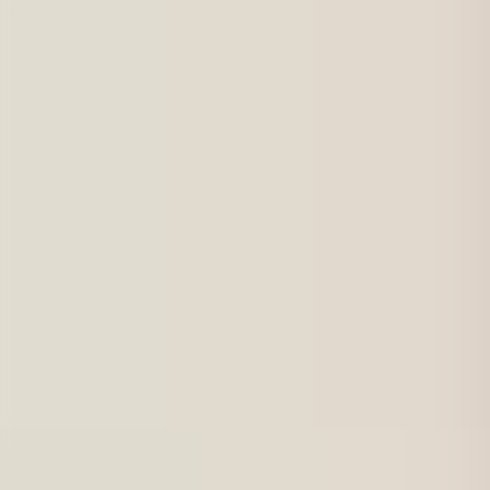
För jobbsökande
Karriärbyte