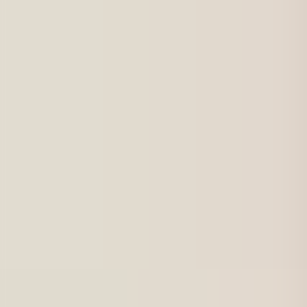
För jobbsökande
Karriärbyte