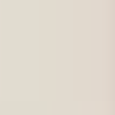
För jobbsökande
Karriärbyte