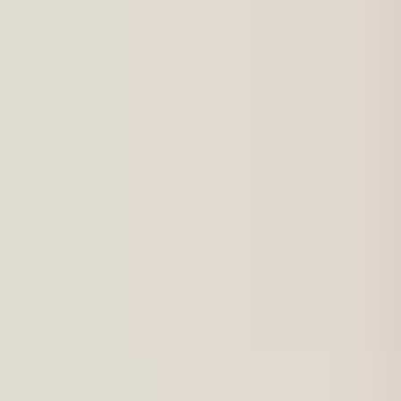
För jobbsökande
Karriärbyte