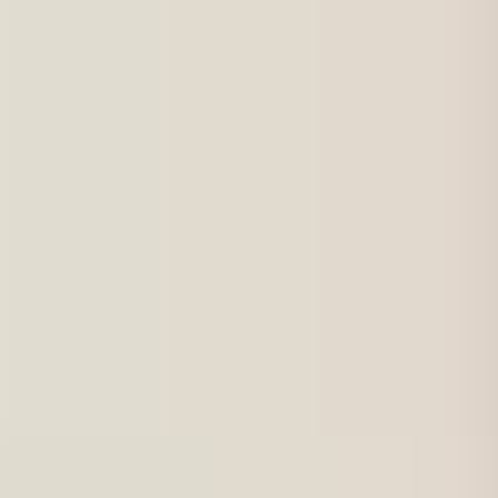
För jobbsökande
Karriärbyte