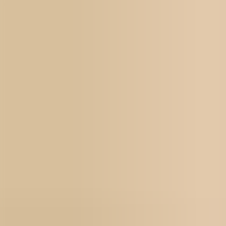
För jobbsökande
Karriärbyte