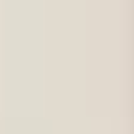
För jobbsökande
Karriärbyte