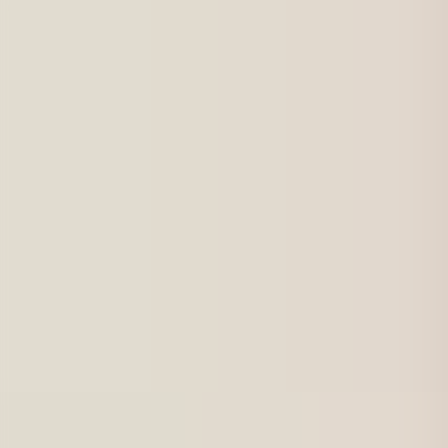
För jobbsökande
Karriärbyte