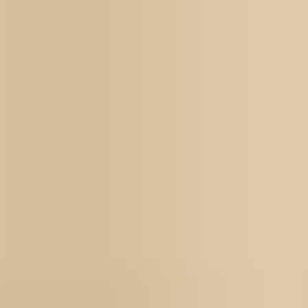
För jobbsökande
Karriärbyte