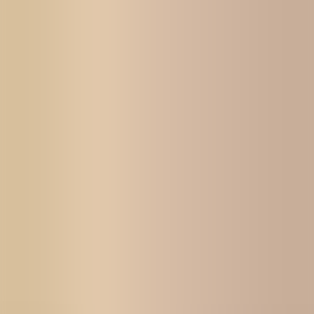
Sökresultat
Annons ID
:
I2LHJD
Customer Success Engineer till Gemit
Solutions
Vill du vara med på en spännande resa och bli en del av ett härligt
gäng som arbetar med digitalisering, dataanalys och
verksamhetsutveckling? Gemit Solutions befinner sig på en otroligt
spännande utvecklingsresa, där ambitionen är att bli den mest
erkända leverantören av plattformslösningar inom self service data
science.
Ansök här