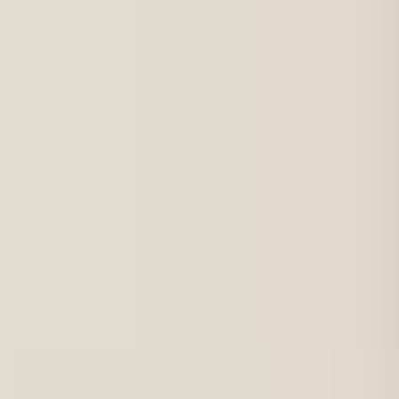
För jobbsökande
Karriärbyte