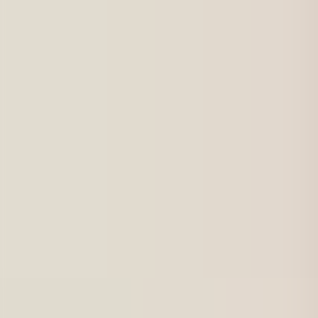
För jobbsökande
Karriärbyte