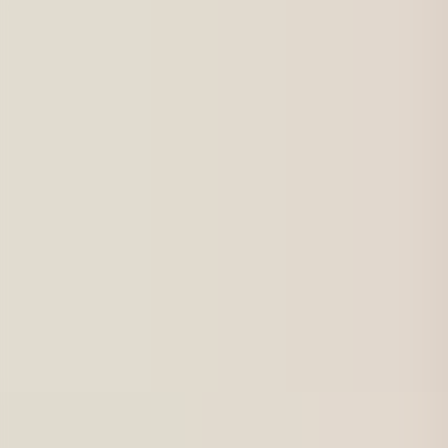
För jobbsökande
Karriärbyte