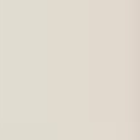
För jobbsökande
Karriärbyte