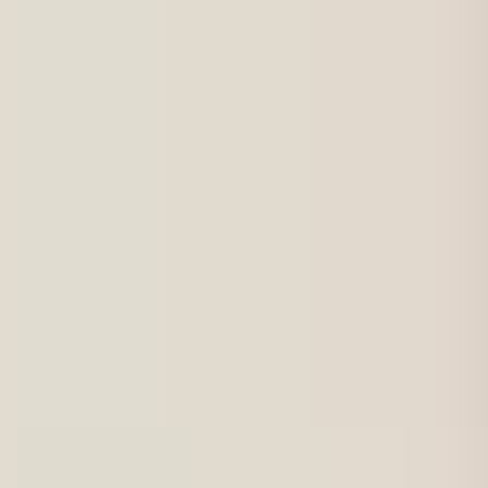
För jobbsökande
Karriärbyte