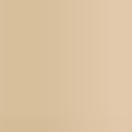
För jobbsökande
Karriärbyte