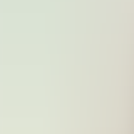
För jobbsökande
Karriärbyte